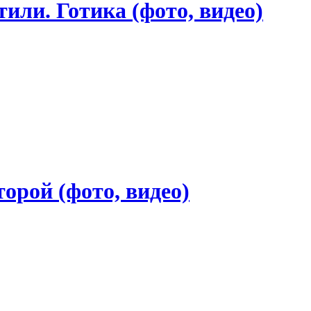
или. Готика (фото, видео)
орой (фото, видео)