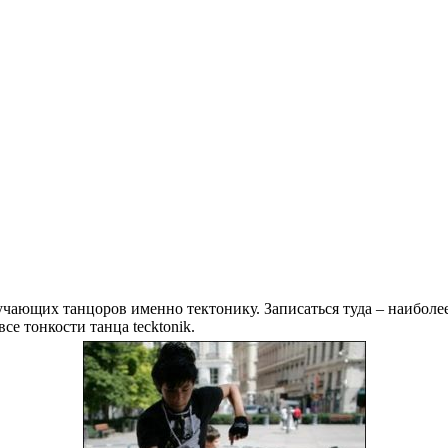
чающих танцоров именно тектонику. Записаться туда – наиболее
е тонкости танца tecktonik.