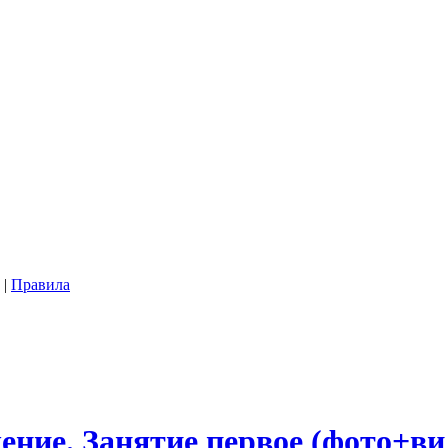
|
Правила
чение. Занятие первое (фото+ви