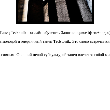
Танец Tecktonik – онлайн-обучение. Занятие первое (фото+видео
нь молодой и энергичный танец
Tecktonik
. Это слово встречаетс
ессивным. Ставший целой субкультурой танец влечет за собой м