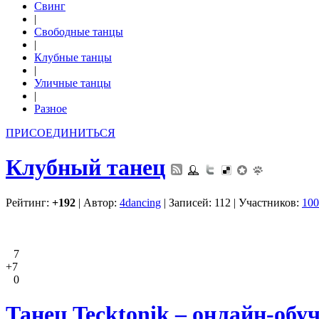
Свинг
|
Свободные танцы
|
Клубные танцы
|
Уличные танцы
|
Разное
ПРИСОЕДИНИТЬСЯ
Клубный танец
Рейтинг:
+192
| Автор:
4dancing
| Записей: 112 | Участников:
100
7
+7
0
Танец Tecktonik – онлайн-обу