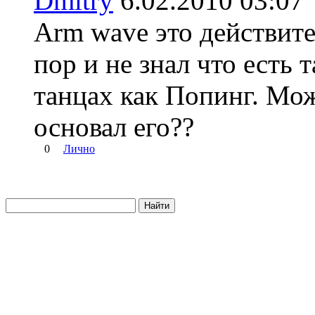
Dmitry
6.02.2010 03:
Arm wave это действите
пор и не знал что есть 
танцах как Попинг. Може
основал его??
0
Лично