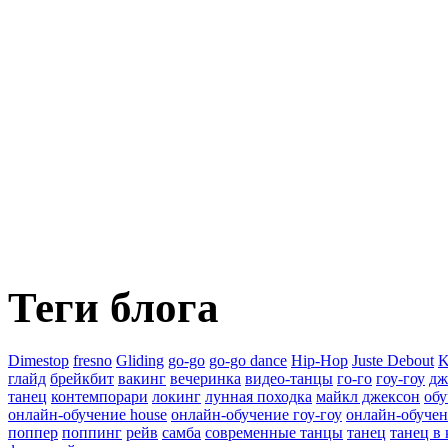
Теги блога
Dimestop
fresno
Gliding
go-go
go-go dance
Hip-Hop
Juste Debout
K
глайд
брейкбит
вакинг
вечеринка
видео-танцы
го-го
гоу-гоу
дж
танец
контемпорари
локинг
лунная походка
майкл джексон
обу
онлайн-обучение house
онлайн-обучение гоу-гоу
онлайн-обуче
поппер
поппинг
рейв
самба
современные танцы
танец
танец в 