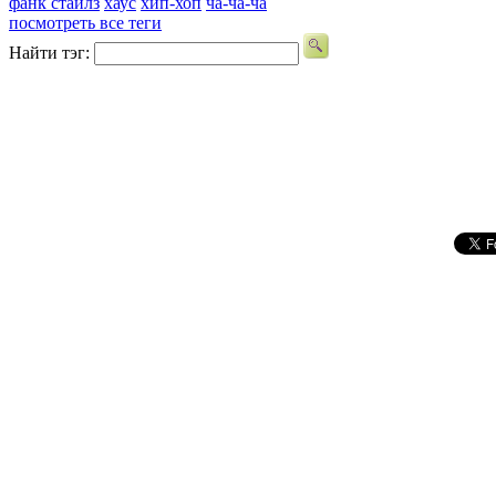
фанк стайлз
хаус
хип-хоп
ча-ча-ча
посмотреть все теги
Найти тэг: