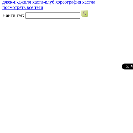
джек-н-джилл
хастл-клуб
хореография хастла
посмотреть все теги
Найти тэг: