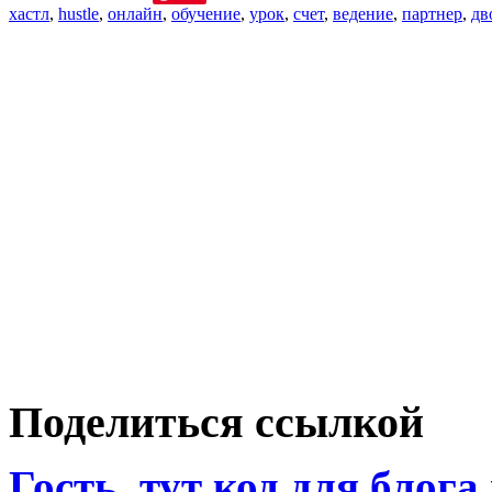
хастл
,
hustle
,
онлайн
,
обучение
,
урок
,
счет
,
ведение
,
партнер
,
дв
Поделиться ссылкой
Гость, тут код для блога