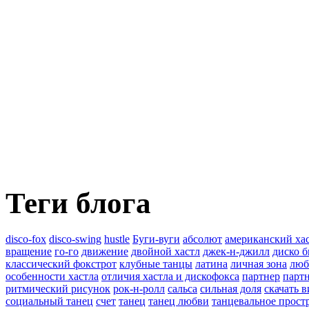
Теги блога
disco-fox
disco-swing
hustle
Буги-вуги
абсолют
американский ха
вращение
го-го
движение
двойной хастл
джек-н-джилл
диско б
классический фокстрот
клубные танцы
латина
личная зона
люб
особенности хастла
отличия хастла и дискофокса
партнер
партн
ритмический рисунок
рок-н-ролл
сальса
сильная доля
скачать 
социальный танец
счет
танец
танец любви
танцевальное прост