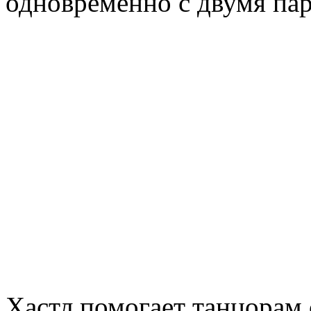
одновременно с двумя па
Хастл помогает танцорам 