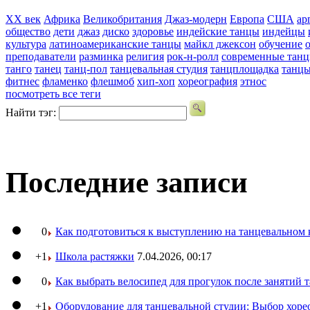
XX век
Африка
Великобритания
Джаз-модерн
Европа
США
ар
общество
дети
джаз
диско
здоровье
индейские танцы
индейцы
культура
латиноамериканские танцы
майкл джексон
обучение
преподаватели
разминка
религия
рок-н-ролл
современные тан
танго
танец
танц-пол
танцевальная студия
танцплощадка
танц
фитнес
фламенко
флешмоб
хип-хоп
хореография
этнос
посмотреть все теги
Найти тэг:
Последние записи
0
Как подготовиться к выступлению на танцевальном 
+1
Школа растяжки
7.04.2026, 00:17
0
Как выбрать велосипед для прогулок после занятий 
+1
Оборудование для танцевальной студии: Выбор хоре