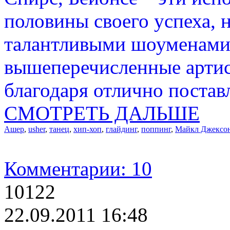
половины своего успеха, 
талантливыми шоуменами. 
вышеперечисленные артис
благодаря отлично постав
СМОТРЕТЬ ДАЛЬШЕ
Ашер
,
usher
,
танец
,
хип-хоп
,
глайдинг
,
поппинг
,
Майкл Джексо
Комментарии: 10
10122
22.09.2011 16:48