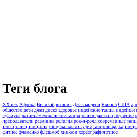
Теги блога
XX век
Африка
Великобритания
Джаз-модерн
Европа
США
ар
общество
дети
джаз
диско
здоровье
индейские танцы
индейцы
культура
латиноамериканские танцы
майкл джексон
обучение
преподаватели
разминка
религия
рок-н-ролл
современные тан
танго
танец
танц-пол
танцевальная студия
танцплощадка
танц
фитнес
фламенко
флешмоб
хип-хоп
хореография
этнос