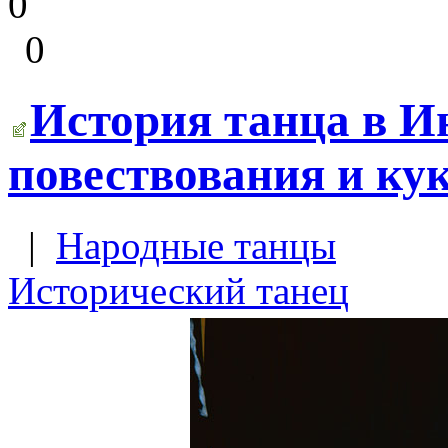
0
0
История танца в И
повествования и кук
|
Народные танцы
Исторический танец