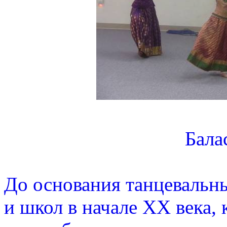
Бала
До основания танцевальн
и школ в начале XX века, 