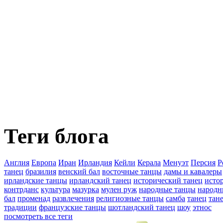
Теги блога
Англия
Европа
Иран
Ирландия
Кейли
Керала
Менуэт
Персия
Р
танец
бразилия
венский бал
восточные танцы
дамы и кавалеры
ирландские танцы
ирландский танец
исторический танец
исто
контрданс
культура
мазурка
мулен руж
народные танцы
народн
бал
променад
развлечения
религиозные танцы
самба
танец
тан
традиции
французские танцы
шотландский танец
шоу
этнос
посмотреть все теги