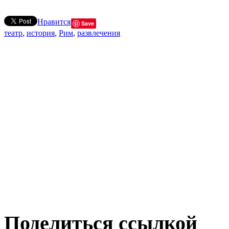
Нравится
Save
театр
,
история
,
Рим
,
развлечения
Поделиться ссылкой