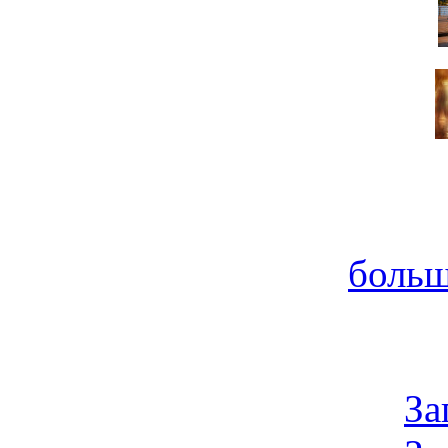
больш
За