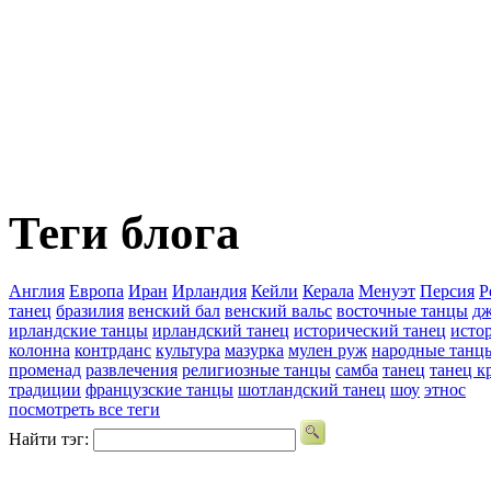
Теги блога
Англия
Европа
Иран
Ирландия
Кейли
Керала
Менуэт
Персия
Р
танец
бразилия
венский бал
венский вальс
восточные танцы
дж
ирландские танцы
ирландский танец
исторический танец
исто
колонна
контрданс
культура
мазурка
мулен руж
народные танц
променад
развлечения
религиозные танцы
самба
танец
танец к
традиции
французские танцы
шотландский танец
шоу
этнос
посмотреть все теги
Найти тэг: