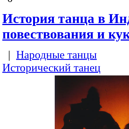
История танца в Ин
повествования и кук
|
Народные танцы
Исторический танец