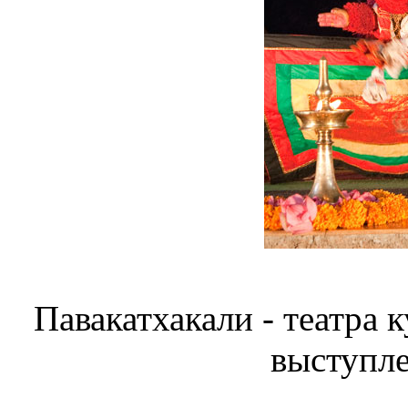
Павакатхакали - театра
выступле