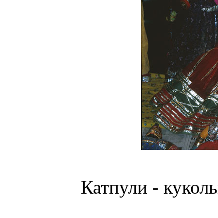
Катпули - кукол