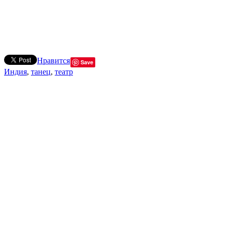
Нравится
Save
Индия
,
танец
,
театр