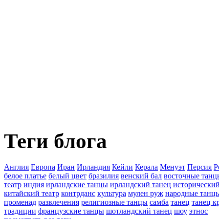
Теги блога
Англия
Европа
Иран
Ирландия
Кейли
Керала
Менуэт
Персия
Р
белое платье
белый цвет
бразилия
венский бал
восточные танц
театр
индия
ирландские танцы
ирландский танец
исторический
китайский театр
контрданс
культура
мулен руж
народные танц
променад
развлечения
религиозные танцы
самба
танец
танец к
традиции
французские танцы
шотландский танец
шоу
этнос