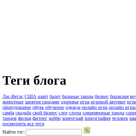
Теги блога
Лас-Вегас
США
азарт
балет
бальные танцы
бизнес
бразилия
ве
животные
занятия танцами
здоровье
игра
игровой автомат
игр
оборудование
обувь
обучение
одежда
онлайн игра
онлайн игры
самба
свадьба
свой бизнес
слот
слоты
современные танцы
соре
танцев
фильм
фитнес
хобби
хореограф
хореография
человек
шк
посмотреть все теги
Найти тэг: