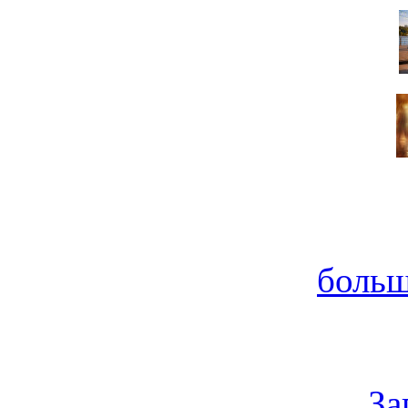
больш
За