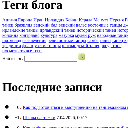
Теги блога
Англия
Европа
Иран
Ирландия
Кейли
Керала
Менуэт
Персия
Р
танец
бразилия
венский бал
венский вальс
восточные танцы
дж
ирландские танцы
ирландский танец
исторический танец
исто
колонна
контрданс
культура
мазурка
мулен руж
народные танц
променад
развлечения
религиозные танцы
самба
танец
танец к
традиции
французские танцы
шотландский танец
шоу
этнос
посмотреть все теги
Найти тэг:
Последние записи
0
Как подготовиться к выступлению на танцевальном 
+1
Школа растяжки
7.04.2026, 00:17
0
Как выбрать велосипед для прогулок после занятий 