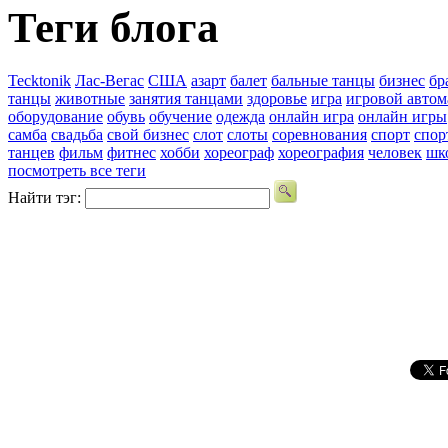
Теги блога
Tecktonik
Лас-Вегас
США
азарт
балет
бальные танцы
бизнес
бр
танцы
животные
занятия танцами
здоровье
игра
игровой автом
оборудование
обувь
обучение
одежда
онлайн игра
онлайн игры
самба
свадьба
свой бизнес
слот
слоты
соревнования
спорт
спор
танцев
фильм
фитнес
хобби
хореограф
хореография
человек
шк
посмотреть все теги
Найти тэг: