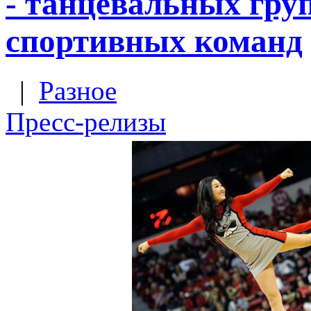
- танцевальных гру
спортивных команд
|
Разное
Пресс-релизы