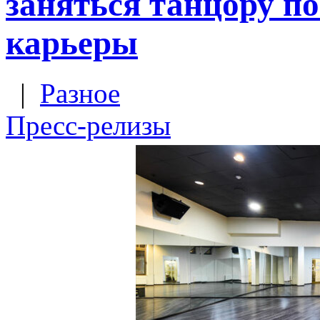
заняться танцору п
карьеры
|
Разное
Пресс-релизы