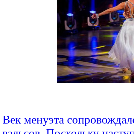
Век менуэта сопровождал
вальсов. Поскольку насту