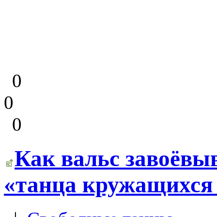
0
0
0
Как вальс завоёвы
«танца кружащихся