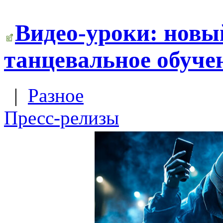
Видео-уроки: новы
танцевальное обуче
|
Разное
Пресс-релизы