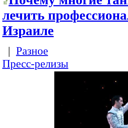
лечить профессион
Израиле
|
Разное
Пресс-релизы