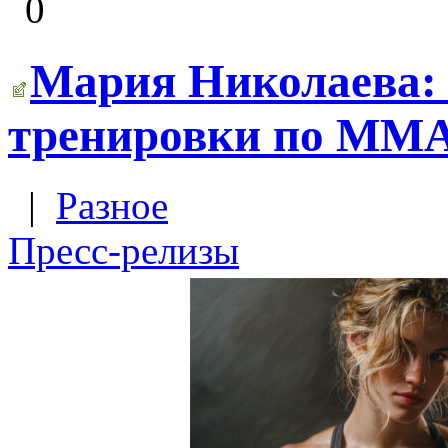
0
Мария Николаева: 
тренировки по ММ
|
Разное
Пресс-релизы