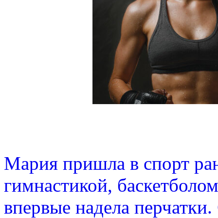
Мария пришла в спорт ран
гимнастикой, баскетболом 
впервые надела перчатки.