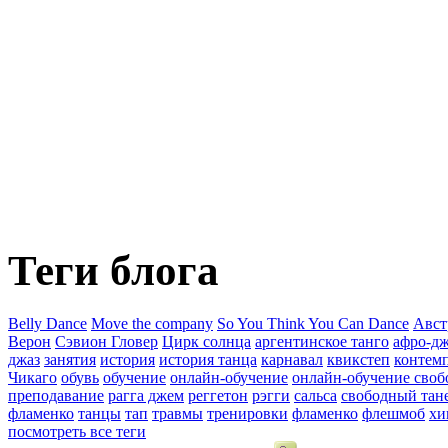
Теги блога
Belly Dance
Move the company
So You Think You Can Dance
Авст
Верон
Сэвион Гловер
Цирк солнца
аргентинское танго
афро-дж
джаз
занятия
история
история танца
карнавал
квикстеп
контем
Чикаго
обувь
обучение
онлайн-обучение
онлайн-обучение своб
преподавание
рагга джем
реггетон
рэгги
сальса
свободный тан
фламенко
танцы
тап
травмы
тренировки
фламенко
флешмоб
хи
посмотреть все теги