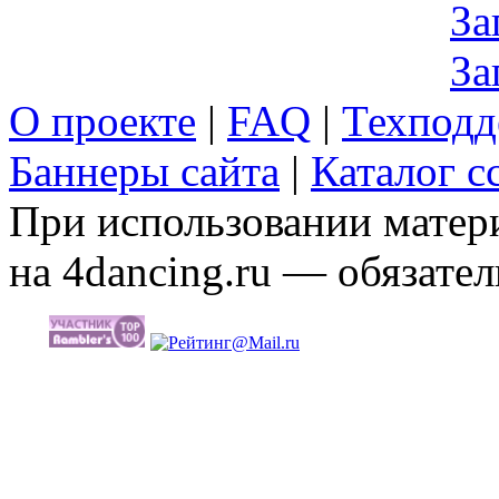
За
За
О проекте
|
FAQ
|
Техподд
Баннеры сайта
|
Каталог с
При использовании матери
на 4dancing.ru — обязател