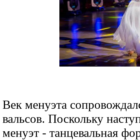
Век менуэта сопровождал
вальсов. Поскольку насту
менуэт - танцевальная фо