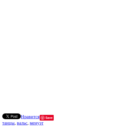
Нравится
Save
танцы
,
вальс
,
менуэт