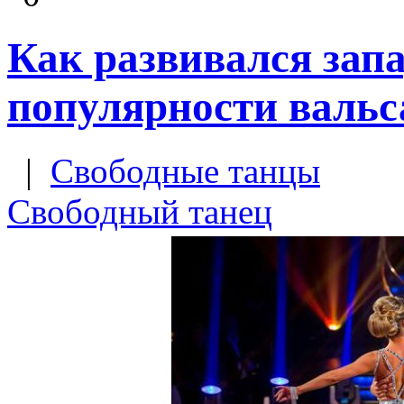
Как развивался зап
популярности вальс
|
Свободные танцы
Свободный танец