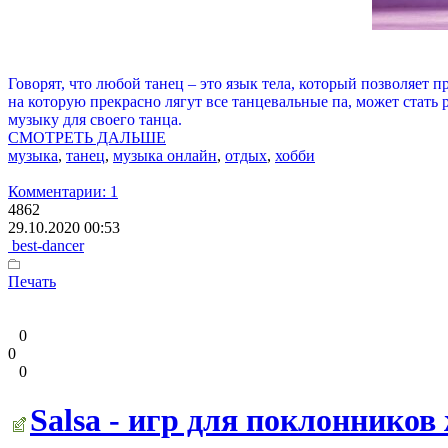
Говорят, что любой танец – это язык тела, который позволяет 
на которую прекрасно лягут все танцевальные па, может стать
музыку для своего танца.
СМОТРЕТЬ ДАЛЬШЕ
музыка
,
танец
,
музыка онлайн
,
отдых
,
хобби
Комментарии: 1
4862
29.10.2020 00:53
best-dancer
Печать
0
0
0
Salsa - игр для поклоннико