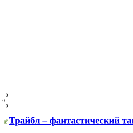
0
0
0
Трайбл – фантастический та