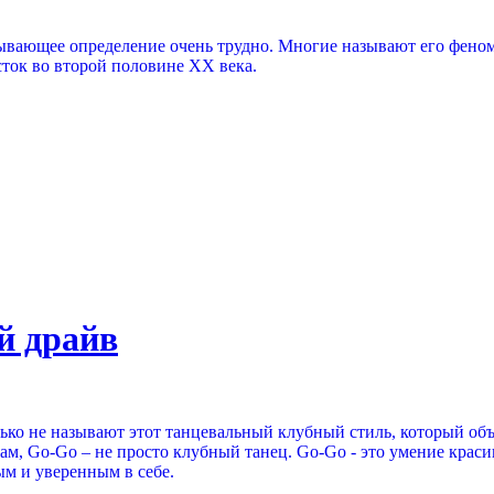
рпывающее определение очень трудно. Многие называют его фено
ток во второй половине ХХ века.
й драйв
лько не называют этот танцевальный клубный стиль, который об
, Go-Go – не просто клубный танец. Go-Go - это умение красив
м и уверенным в себе.