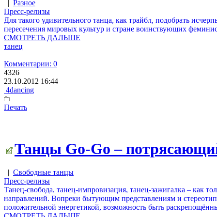
|
Разное
Пресс-релизы
Для такого удивительного танца, как трайбл, подобрать исче
пересечения мировых культур и стране воинствующих феминис
СМОТРЕТЬ ДАЛЬШЕ
танец
Комментарии: 0
4326
23.10.2012 16:44
4dancing
Печать
Танцы Go-Go – потрясающи
|
Свободные танцы
Пресс-релизы
Танец-свобода, танец-импровизация, танец-зажигалка – как то
направлений. Вопреки бытующим представлениям и стереотипам
положительной энергетикой, возможность быть раскрепощённы
СМОТРЕТЬ ДАЛЬШЕ