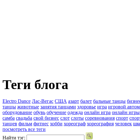
Теги блога
Electro Dance
Лас-Вегас
США
азарт
балет
бальные танцы
бизне
танцы
животные
занятия танцами
здоровье
игра
игровой автом
оборудование
обувь
обучение
одежда
онлайн игра
онлайн игры
самба
свадьба
свой бизнес
слот
слоты
соревнования
спорт
спор
танцев
фильм
фитнес
хобби
хореограф
хореография
человек
шк
посмотреть все теги
Найти тэг: