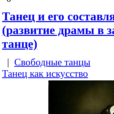
Танец и его составл
(развитие драмы в 
танце)
|
Свободные танцы
Танец как искусство