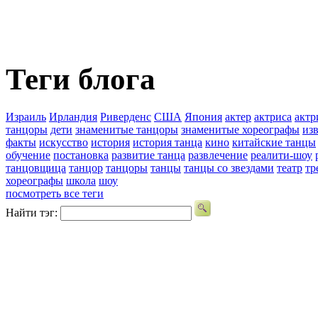
Теги блога
Израиль
Ирландия
Риверденс
США
Япония
актер
актриса
актр
танцоры
дети
знаменитые танцоры
знаменитые хореографы
из
факты
искусство
история
история танца
кино
китайские танцы
обучение
постановка
развитие танца
развлечение
реалити-шоу
танцовщица
танцор
танцоры
танцы
танцы со звездами
театр
тр
хореографы
школа
шоу
посмотреть все теги
Найти тэг: