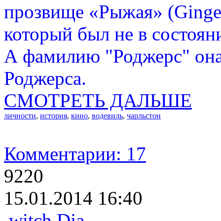
прозвище «Рыжая» (Ginger
который был не в состоян
А фамилию "Роджерс" она
Роджерса.
СМОТРЕТЬ ДАЛЬШЕ
личности
,
история
,
кино
,
водевиль
,
чарльстон
Комментарии: 17
9220
15.01.2014 16:40
witch Dja