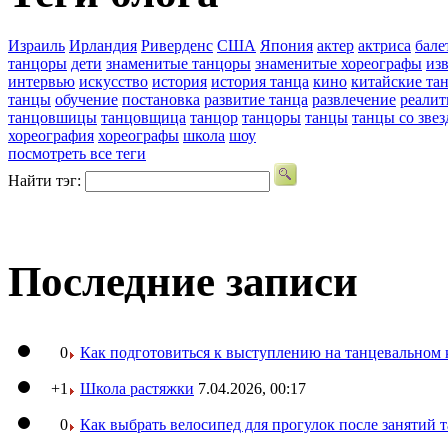
Израиль
Ирландия
Риверденс
США
Япония
актер
актриса
бале
танцоры
дети
знаменитые танцоры
знаменитые хореографы
из
интервью
искусство
история
история танца
кино
китайские та
танцы
обучение
постановка
развитие танца
развлечение
реалит
танцовшицы
танцовщица
танцор
танцоры
танцы
танцы со зве
хореография
хореографы
школа
шоу
посмотреть все теги
Найти тэг:
Последние записи
0
Как подготовиться к выступлению на танцевальном 
+1
Школа растяжки
7.04.2026, 00:17
0
Как выбрать велосипед для прогулок после занятий 