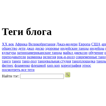
Теги блога
XX век
Африка
Великобритания
Джаз-модерн
Европа
США
ар
общество
дети
джаз
диско
здоровье
индейские танцы
индейцы
культура
латиноамериканские танцы
майкл джексон
обучение
преподаватели
разминка
религия
рок-н-ролл
современные тан
танго
танец
танц-пол
танцевальная студия
танцплощадка
танц
фитнес
фламенко
флешмоб
хип-хоп
хореография
этнос
посмотреть все теги
Найти тэг: