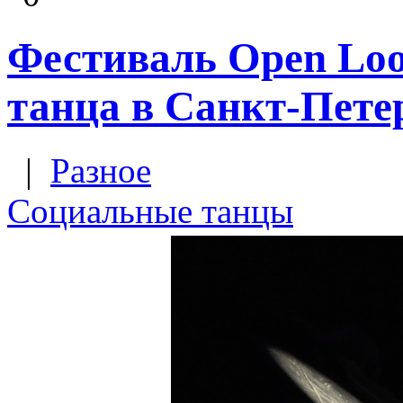
Фестиваль Open Loo
танца в Санкт-Пете
|
Разное
Социальные танцы