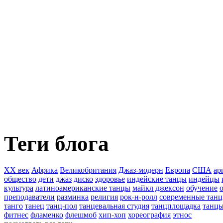
Теги блога
XX век
Африка
Великобритания
Джаз-модерн
Европа
США
ар
общество
дети
джаз
диско
здоровье
индейские танцы
индейцы
культура
латиноамериканские танцы
майкл джексон
обучение
преподаватели
разминка
религия
рок-н-ролл
современные тан
танго
танец
танц-пол
танцевальная студия
танцплощадка
танц
фитнес
фламенко
флешмоб
хип-хоп
хореография
этнос