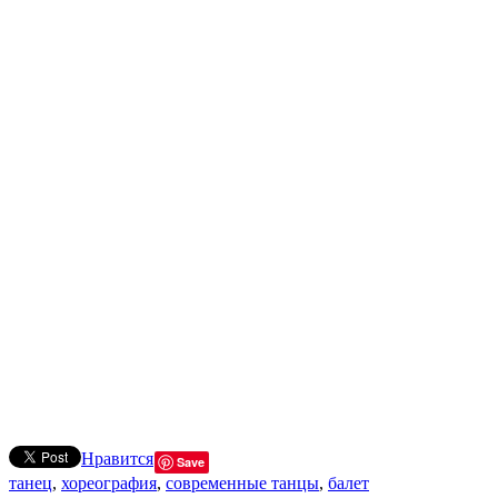
Нравится
Save
танец
,
хореография
,
современные танцы
,
балет