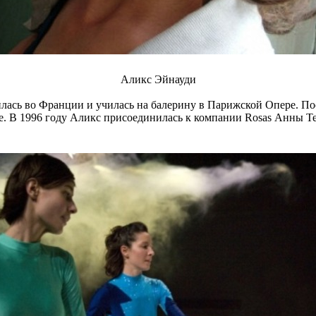
Аликс Эйнауди
дилась во Франции и училась на балерину в Парижской Опере. П
. В 1996 году Аликс присоединилась к компании Rosas Анны Тере