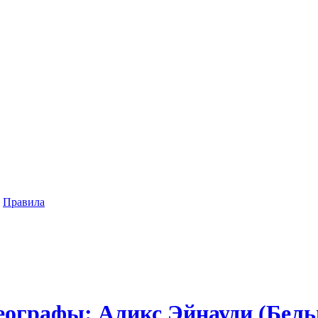
|
Правила
еографы: Аликс Эйнауди (Бель