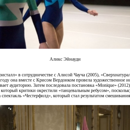
Аликс Эйнауди
Кристалл» в сотрудничестве с Алисой Чауча (2005), «Сверхнату
 году она вместе с Крисом Вердонком провела художественное и
ивает аудиторию. Затем последовала постановка «Monique» (2012
s», который критики окрестили «танцевальным ребусом», посколь
 спектакль «Честерфилд», который стал результатом смешивания