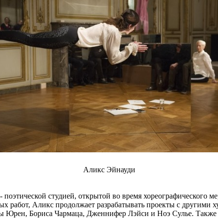
Аликс Эйнауди
 поэтической студией, открытой во время хореографического мер
х работ, Аликс продолжает разрабатывать проекты с другими ху
ны Юрен, Бориса Чармаца, Дженнифер Лэйси и Ноэ Сулье. Также