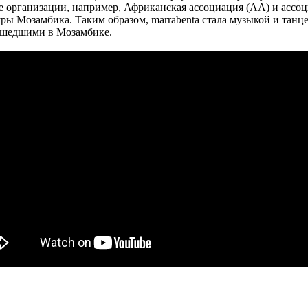
е организации, например, Африканская ассоциация (AA) и асс
ы Мозамбика. Таким образом, marrabenta стала музыкой и танц
ошедшими в Мозамбике.