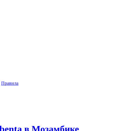
|
Правила
abenta в Мозамбике