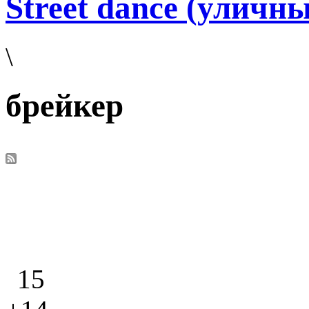
Street dance (уличн
\
брейкер
15