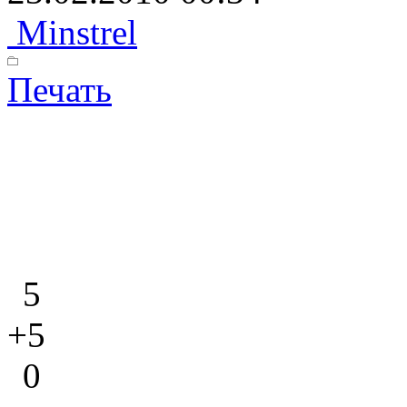
Minstrel
Печать
5
+5
0