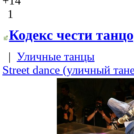
+14
1
Кодекс чести танц
|
Уличные танцы
Street dance (уличный тан