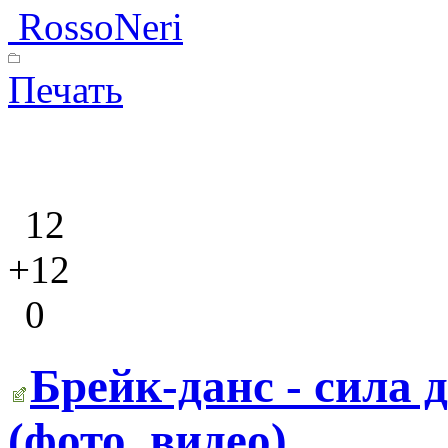
RossoNeri
Печать
12
+12
0
Брейк-данс - сила 
(фото, видео)