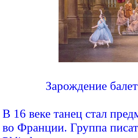
Зарождение балет
В 16 веке танец стал пре
во Франции. Группа писат