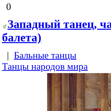
0
Западный танец, ча
балета)
|
Бальные танцы
Танцы народов мира