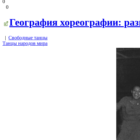
0
0
География хореографии: раз
|
Свободные танцы
Танцы народов мира