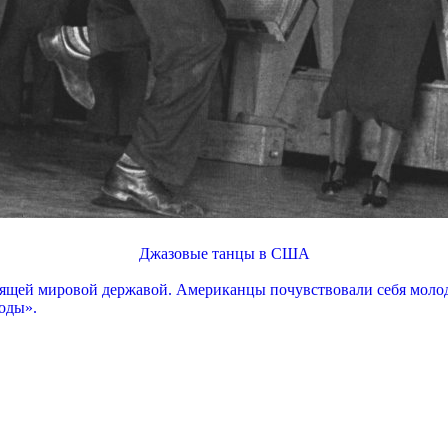
Джазовые танцы в США
тоящей мировой державой. Американцы почувствовали себя молод
годы».