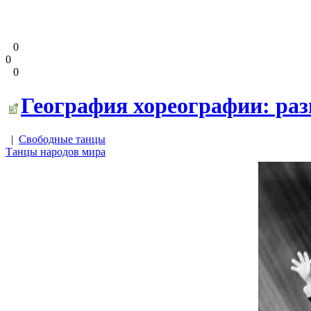
0
0
0
География хореографии: раз
|
Свободные танцы
Танцы народов мира