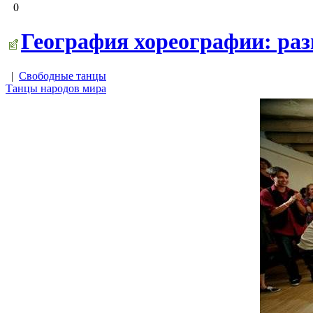
0
География хореографии: раз
|
Свободные танцы
Танцы народов мира