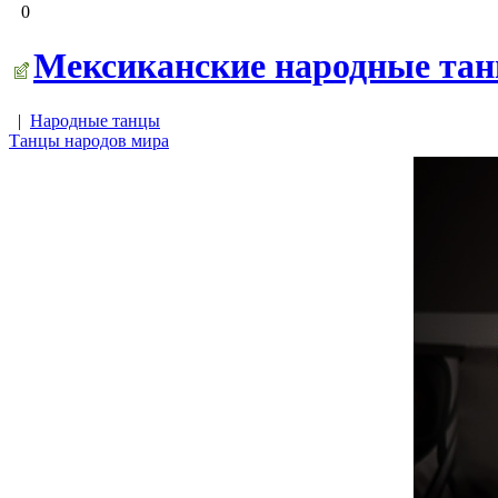
0
Мексиканские народные танц
|
Народные танцы
Танцы народов мира