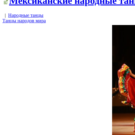
Мексиканские народные танц
|
Народные танцы
Танцы народов мира