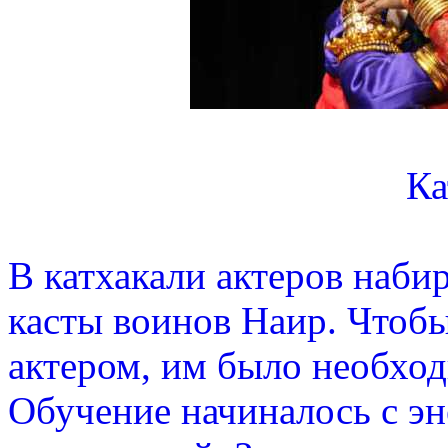
Ка
В катхакали актеров наби
касты воинов Наир. Чтоб
актером, им было необходи
Обучение начиналось с э