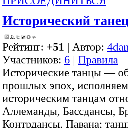
ПРИСОЕДИНИТЬСЯ
Исторический тане
Рейтинг:
+51
| Автор:
4dan
Участников:
6
|
Правила
Исторические танцы — об
прошлых эпох, исполняем
историческим танцам отно
Аллеманды, Бассдансы, Бр
Контрдансы, Павана; танц