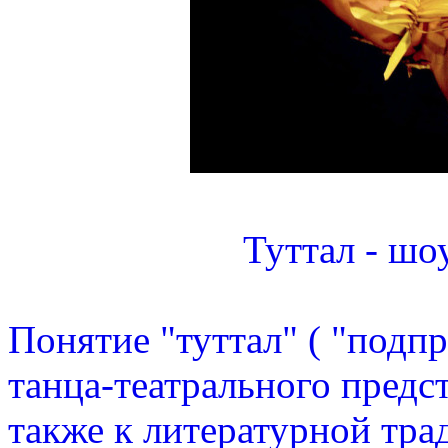
Туттал - шо
Понятие "туттал" ( "подп
танца-театрального предст
также к литературной тра