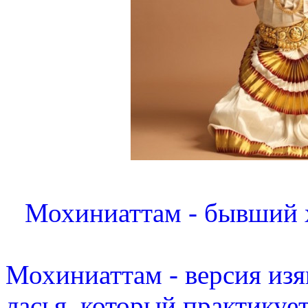
Мохиниаттам - бывший 
Мохиниаттам - версия изя
ласья, который практикуе