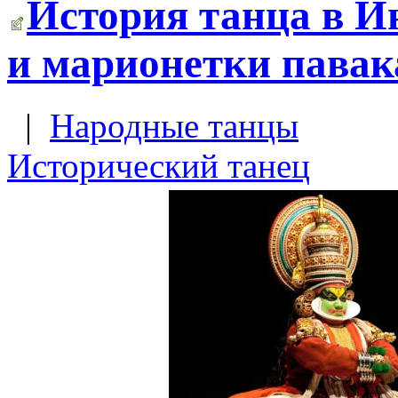
История танца в И
и марионетки павак
|
Народные танцы
Исторический танец