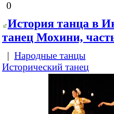
0
История танца в 
танец Мохини, часть
|
Народные танцы
Исторический танец