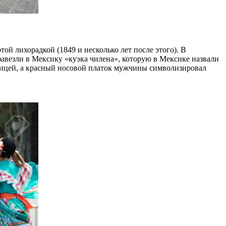
й лихорадкой (1849 и несколько лет после этого). В
завезли в Мексику «куэка чилена», которую в Мексике назвали
урицей, а красный носовой платок мужчины символизировал