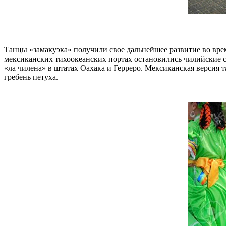
Танцы «замакуэка» получили свое дальнейшее развитие во врем
мексиканских тихоокеанских портах остановились чилийские с
«ла чилена» в штатах Оахака и Герреро. Мексиканская версия 
гребень петуха.