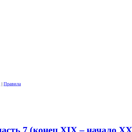
2
|
Правила
сть 7 (конец XIX – начало XX