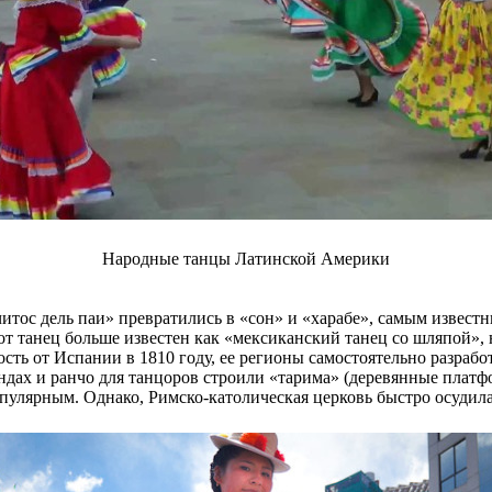
Народные танцы Латинской Америки
итос дель паи» превратились в «сон» и «харабе», самым известн
 танец больше известен как «мексиканский танец со шляпой», 
ть от Испании в 1810 году, ее регионы самостоятельно разработ
иендах и ранчо для танцоров строили «тарима» (деревянные плат
пулярным. Однако, Римско-католическая церковь быстро осудила 