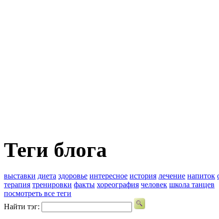
Теги блога
выставки
диета
здоровье
интересное
история
лечение
напиток
терапия
тренировки
факты
хореография
человек
школа танцев
посмотреть все теги
Найти тэг: