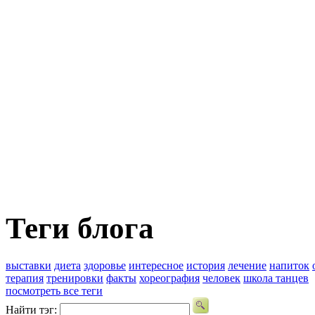
Теги блога
выставки
диета
здоровье
интересное
история
лечение
напиток
терапия
тренировки
факты
хореография
человек
школа танцев
посмотреть все теги
Найти тэг: