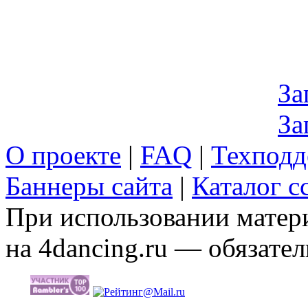
За
За
О проекте
|
FAQ
|
Техподд
Баннеры сайта
|
Каталог с
При использовании матери
на 4dancing.ru — обязател