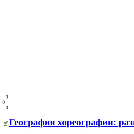
0
0
0
География хореографии: раз