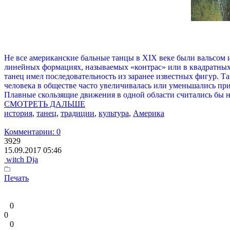
Не все американские бальные танцы в XIX веке были вальсом 
линейных формациях, называемых «контрас» или в квадратных
танец имел последовательность из заранее известных фигур. 
человека в обществе часто увеличивалась или уменьшались пр
Плавные скользящие движения в одной области считались бы н
СМОТРЕТЬ ДАЛЬШЕ
история
,
танец
,
традиции
,
культура
,
Америка
Комментарии: 0
3929
15.09.2017 05:46
witch Dja
Печать
0
0
0