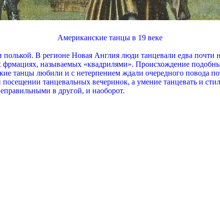
Американские танцы в 19 веке
и полькой. В регионе Новая Англия люди танцевали едва почти 
 фрмациях, называемых «квадрилями». Происхождение подобные
Такие танцы любили и с нетерпением ждали очередного повода п
и посещении танцевальных вечеринок, а умение танцевать и сти
еправильными в другой, и наоборот.