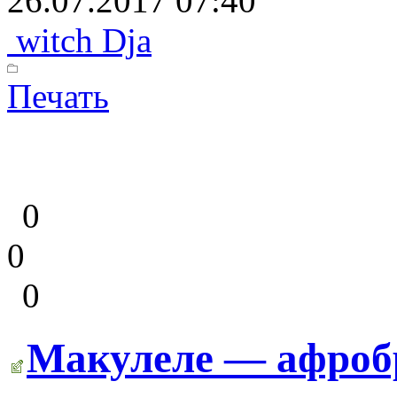
26.07.2017 07:40
witch Dja
Печать
0
0
0
Макулеле — афроб