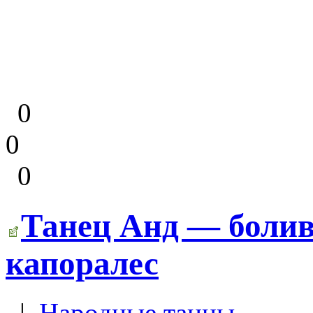
0
0
0
Танец Анд — болив
капоралес
|
Народные танцы