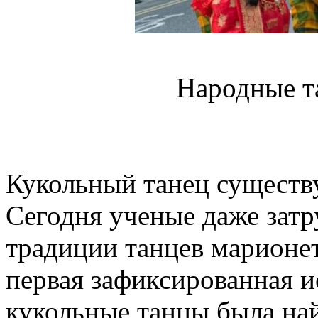
Народные т
Кукольный танец существу
Сегодня ученые даже затру
традиции танцев марионет
первая зафиксированная и
кукольные танцы была най