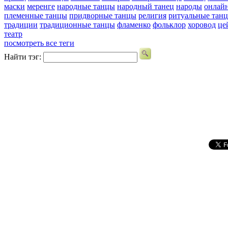
маски
меренге
народные танцы
народный танец
народы
онлай
племенные танцы
придворные танцы
религия
ритуальные тан
традиции
традиционные танцы
фламенко
фольклор
хоровод
це
театр
посмотреть все теги
Найти тэг: