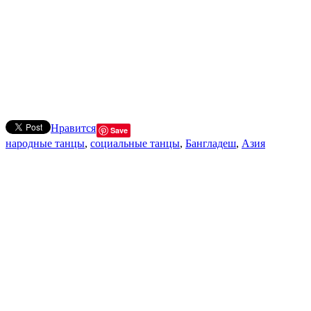
Нравится
Save
народные танцы
,
социальные танцы
,
Бангладеш
,
Азия