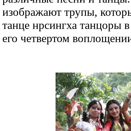
изображают трупы, котор
танце нрсингха танцоры 
его четвертом воплощении