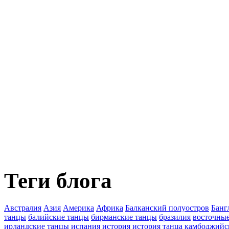
Теги блога
Австралия
Азия
Америка
Африка
Балканский полуостров
Банг
танцы
балийские танцы
бирманские танцы
бразилия
восточны
ирландские танцы
испания
история
история танца
камбоджийс