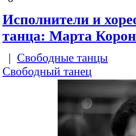
Исполнители и хоре
танца: Марта Корон
|
Свободные танцы
Свободный танец