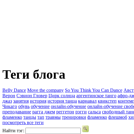
Теги блога
Belly Dance
Move the company
So You Think You Can Dance
Авст
Верон
Сэвион Гловер
Цирк солнца
аргентинское танго
афро-дж
джаз
занятия
история
история танца
карнавал
квикстеп
контем
Чикаго
обувь
обучение
онлайн-обучение
онлайн-обучение своб
преподавание
рагга джем
реггетон
рэгги
сальса
свободный тан
фламенко
танцы
тап
травмы
тренировки
фламенко
флешмоб
хи
посмотреть все теги
Найти тэг: