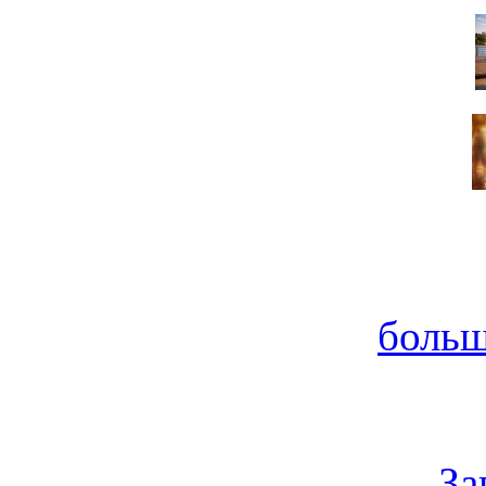
больш
За