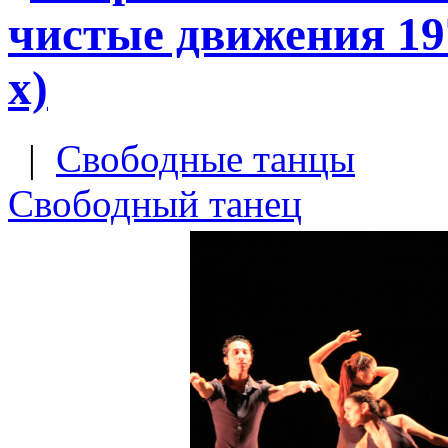
чистые движения 197
х)
|
Свободные танцы
Свободный танец