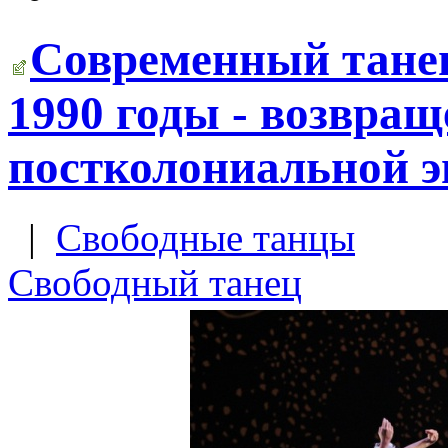
Современный танец
1990 годы - возвра
постколониальной э
|
Свободные танцы
Свободный танец