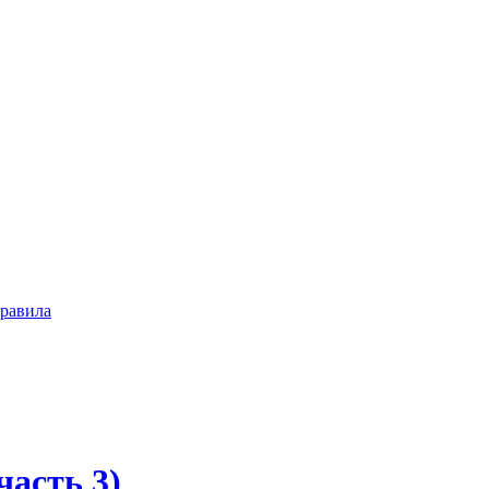
равила
часть 3)