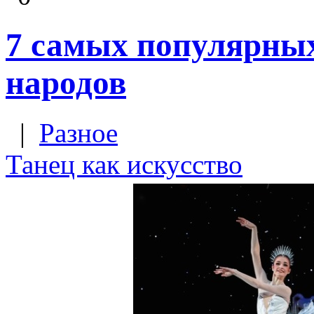
7 самых популярных
народов
|
Разное
Танец как искусство