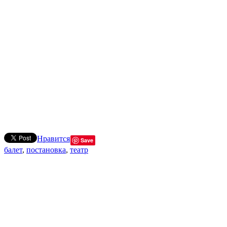
Нравится
Save
балет
,
постановка
,
театр