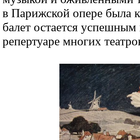
в Парижской опере была к
балет остается успешным 
репертуаре многих театро