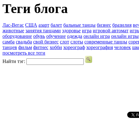
Теги блога
Лас-Вегас
США
азарт
балет
бальные танцы
бизнес
бразилия
ве
животные
занятия танцами
здоровье
игра
игровой автомат
игр
оборудование
обувь
обучение
одежда
онлайн игра
онлайн игры
самба
свадьба
свой бизнес
слот
слоты
современные танцы
соре
танцев
фильм
фитнес
хобби
хореограф
хореография
человек
шк
посмотреть все теги
Найти тэг: