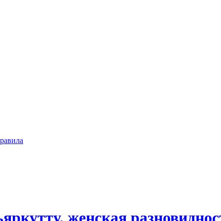
равила
яркутту, женская разновидност