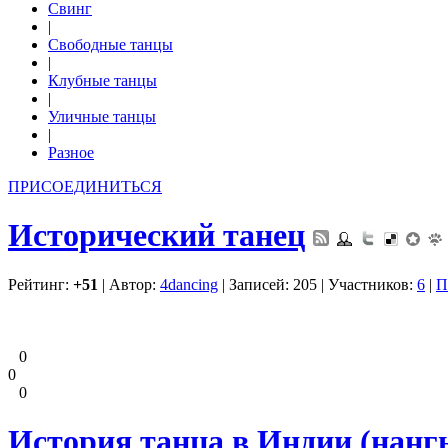
Свинг
|
Свободные танцы
|
Клубные танцы
|
Уличные танцы
|
Разное
ПРИСОЕДИНИТЬСЯ
Исторический танец
Рейтинг:
+51
| Автор:
4dancing
| Записей: 205 | Участников:
6
|
П
0
0
0
История танца в Индии (нангь