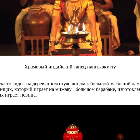
Храмовый индийский танец нангьяркутту
ер часто сидит на деревянном стуле лицом к большой масляной л
нщик, который играет на мижаву - большом барабане, изготовл
ых играет певица.