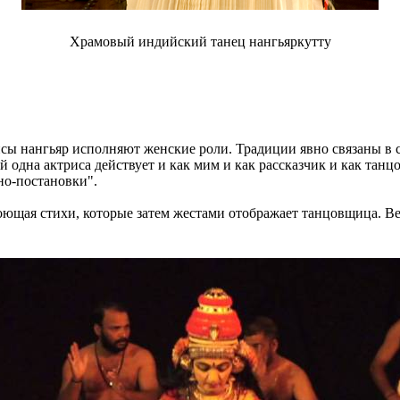
Храмовый индийский танец нангьяркутту
исы нангьяр исполняют женские роли. Традиции явно связаны в с
й одна актриса действует и как мим и как рассказчик и как танц
но-постановки".
поющая стихи, которые затем жестами отображает танцовщица. В