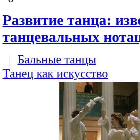
Развитие танца: из
танцевальных нота
|
Бальные танцы
Танец как искусство