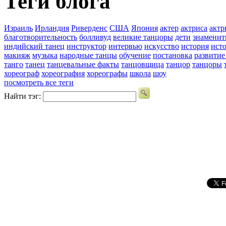
Теги блога
Израиль
Ирландия
Риверденс
США
Япония
актер
актриса
актр
благотворительность
болливуд
великие танцоры
дети
знаменит
индийский танец
инструктор
интервью
искусство
история
ист
макияж
музыка
народные танцы
обучение
постановка
развитие
танго
танец
танцевальные факты
танцовщица
танцор
танцоры
хореограф
хореография
хореографы
школа
шоу
посмотреть все теги
Найти тэг: