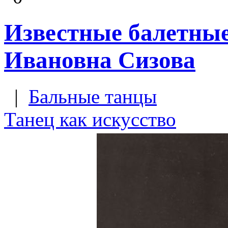
Известные балетны
Ивановна Сизова
|
Бальные танцы
Танец как искусство