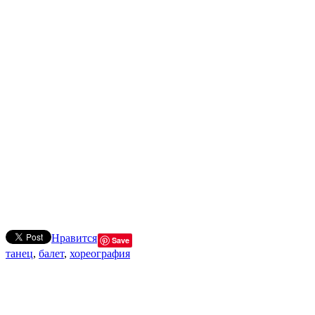
Нравится
Save
танец
,
балет
,
хореография