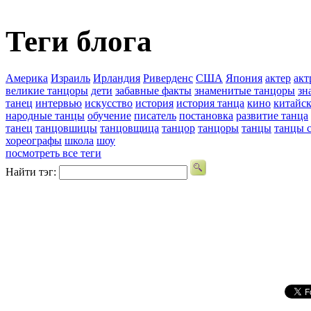
Теги блога
Америка
Израиль
Ирландия
Риверденс
США
Япония
актер
акт
великие танцоры
дети
забавные факты
знаменитые танцоры
зн
танец
интервью
искусство
история
история танца
кино
китайс
народные танцы
обучение
писатель
постановка
развитие танца
танец
танцовшицы
танцовщица
танцор
танцоры
танцы
танцы с
хореографы
школа
шоу
посмотреть все теги
Найти тэг: