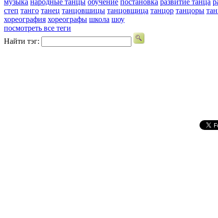
музыка
народные танцы
обучение
постановка
развитие танца
р
степ
танго
танец
танцовшицы
танцовщица
танцор
танцоры
та
хореография
хореографы
школа
шоу
посмотреть все теги
Найти тэг: