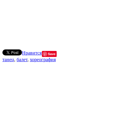
Нравится
Save
танец
,
балет
,
хореография