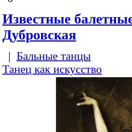
Известные балетны
Дубровская
|
Бальные танцы
Танец как искусство