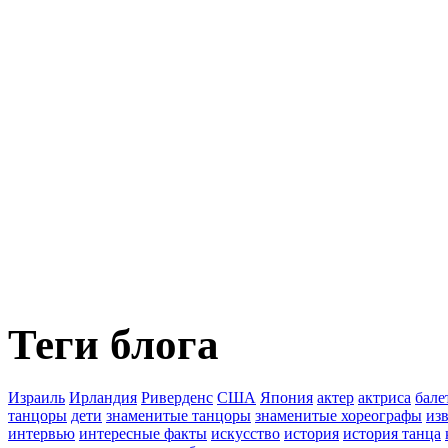
Теги блога
Израиль
Ирландия
Риверденс
США
Япония
актер
актриса
бале
танцоры
дети
знаменитые танцоры
знаменитые хореографы
из
интервью
интересные факты
искусство
история
история танца