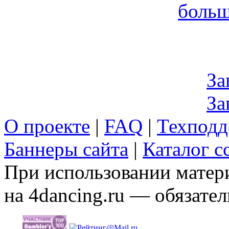
больш
За
За
О проекте
|
FAQ
|
Техподд
Баннеры сайта
|
Каталог с
При использовании матери
на 4dancing.ru — обязател