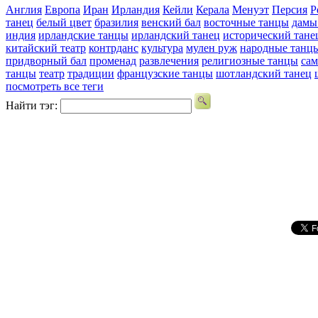
Англия
Европа
Иран
Ирландия
Кейли
Керала
Менуэт
Персия
Р
танец
белый цвет
бразилия
венский бал
восточные танцы
дамы
индия
ирландские танцы
ирландский танец
исторический тане
китайский театр
контрданс
культура
мулен руж
народные танц
придворный бал
променад
развлечения
религиозные танцы
сам
танцы
театр
традиции
французские танцы
шотландский танец
посмотреть все теги
Найти тэг: