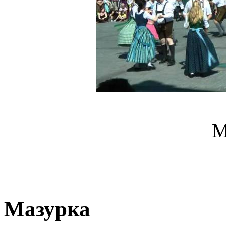
М
Мазурка