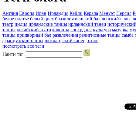
Англия
Европа
Иран
Ирландия
Кейли
Керала
Менуэт
Персия
Р
белое платье
белый цвет
бразилия
венский бал
венский вальс
в
театр
индия
ирландские танцы
ирландский танец
исторический
танцы
китайский театр
колонна
контрданс
культура
мазурка
му
танцы
придворный бал
развлечения
религиозные танцы
самба
французские танцы
шотландский танец
этнос
посмотреть все теги
Найти тэг: