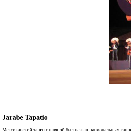
Jarabe Tapatio
Мексиканский танец с шляпой был назван национальным танцем