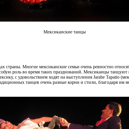
Мексиканские танцы
ах страны. Многие мексиканские семьи очень ревностно относят
собую роль во время таких празднований. Мексиканцы танцуют 
ику, с удовольствием ходят на выступления Jarabe Tapatio (мек
х традиционных танцев очень разные корни и стили, благодаря и