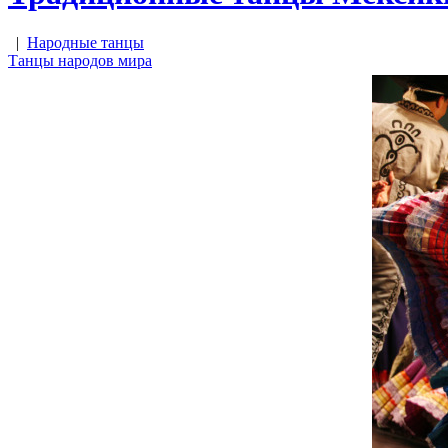
|
Народные танцы
Танцы народов мира