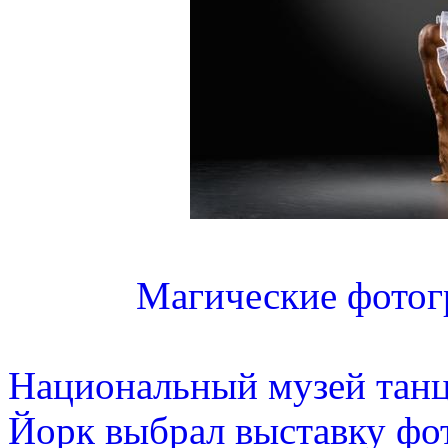
Магические фотог
Национальный музей танц
Йорк выбрал выставку фо