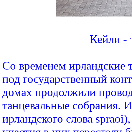
Кейли -
Со временем ирландские 
под государственный конт
домах продолжили прово
танцевальные собрания. И
ирландского слова spraoi)
участия в них перестали б