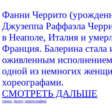
Фанни Черрито (урожденн
Джузеппа Раффаэла Черрит
в Неаполе, Италия и умерл
Франция. Балерина стала 
оживленным исполнением т
одной из немногих женщин
хореографами.
СМОТРЕТЬ ДАЛЬШЕ
танец
,
балет
,
хореография