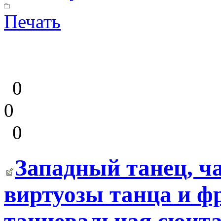
Печать
0
0
0
Западный танец, ча
виртуозы танца и ф
танцевальная сюита