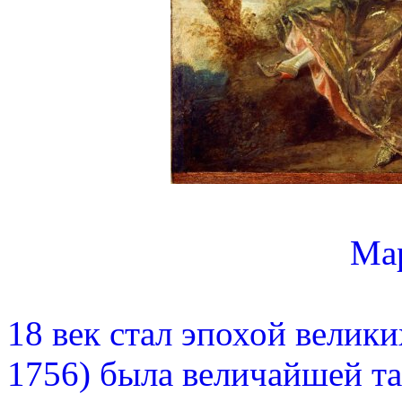
Ма
18 век стал эпохой велик
1756) была величайшей 