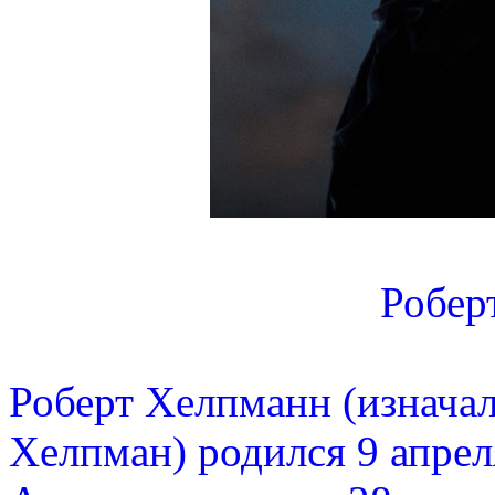
Робер
Роберт Хелпманн (изначал
Хелпман) родился 9 апрел