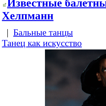
Известные балетны
Хелпманн
|
Бальные танцы
Танец как искусство